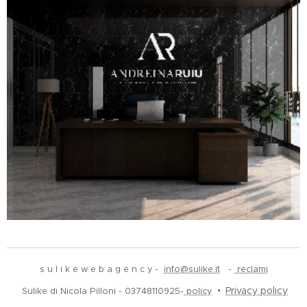
s u l i k e w e b a g e n c y -
info@sulike.it
-
reclami
Privacy policy
Sulike di Nicola Pilloni -
03748110925-
policy