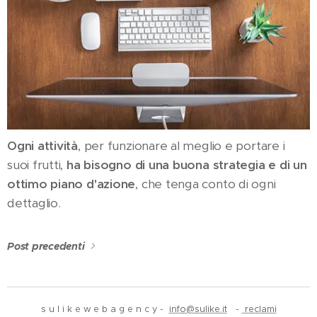
Ogni attività
, per funzionare al meglio e portare i
suoi frutti,
ha bisogno di una buona strategia e di un
ottimo piano d'azione
, che tenga conto di ogni
dettaglio.
Post precedenti
s u l i k e w e b a g e n c y -
info@sulike.it
-
reclami