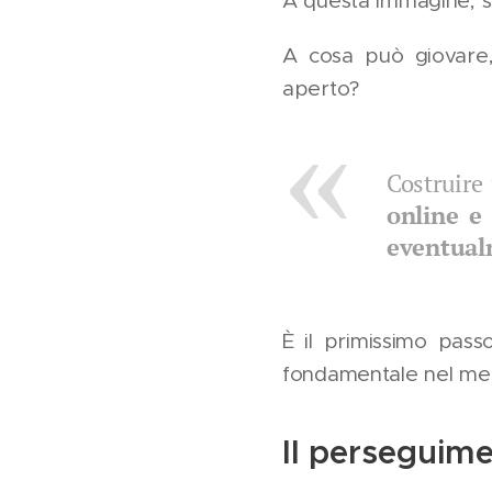
A questa immagine, se 
A cosa può giovare,
aperto?
Costruire
online e
eventual
È il primissimo pas
fondamentale nel me
Il perseguim