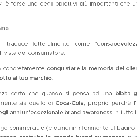
s
" è forse uno degli obiettivi più importanti che u
ine.
consapevolez
i traduce letteralmente come "
di vista del consumatore.
conquistare la memoria del clien
ica concretamente
tto al tuo marchio
.
bibita 
nza certo che quando si pensa ad una
Coca-Cola
l
mente sia quello di
, proprio perché
egli anni un'eccezionale brand awareness
in tutto 
ge commerciale (e quindi in riferimento al bacino di