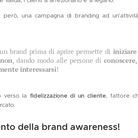
valida, i clienti si affezionano e si legano.
 però, una campagna di branding ad un'attivi
 un brand prima di aprire permette di
iniziare
 non
, dando modo alle persone di
conoscere,
mente interessarsi
!
fidelizzazione di un cliente
so verso la
, fattore c
rcato.
ento della brand awareness!