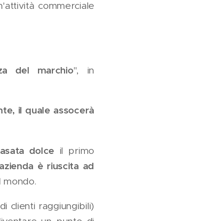
n'attività commerciale
za del marchio
", in
te, il quale assocerà
gasata dolce
il primo
'azienda è riuscita ad
il mondo.
 clienti raggiungibili)