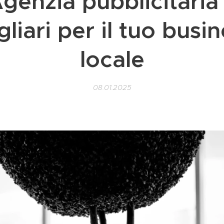
genzia pubblicitaria
liari per il tuo busi
locale
08.01.2025