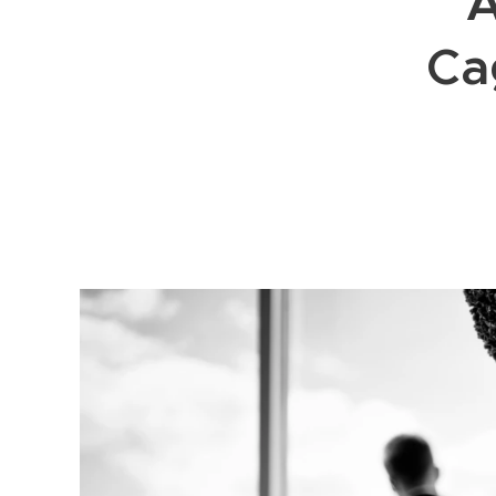
A
Cag