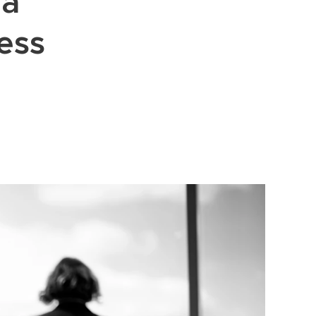
 a
ness