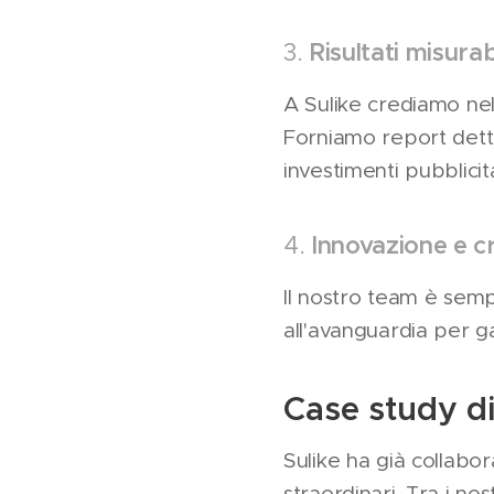
3.
Risultati misurabi
A Sulike crediamo nel
Forniamo report dettag
investimenti pubblicita
4.
Innovazione e cr
Il nostro team è semp
all'avanguardia per g
Case study di
Sulike ha già collabo
straordinari. Tra i no