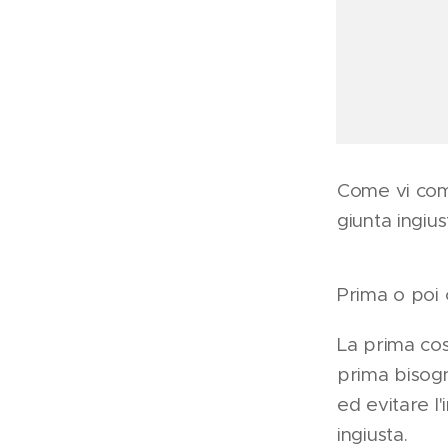
Come vi com
giunta ingiu
Prima o poi 
La prima cos
prima bisogn
ed evitare l
ingiusta.