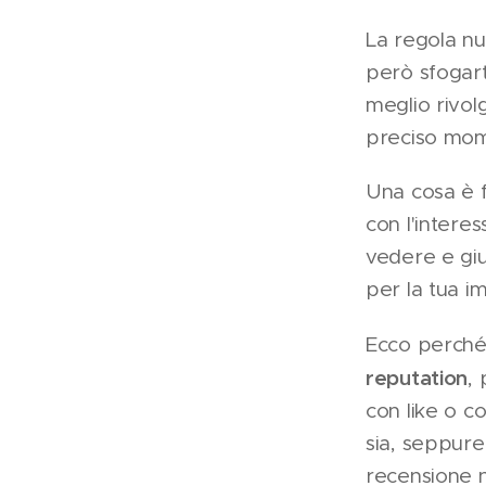
La regola nu
però sfogart
meglio rivol
preciso mome
Una cosa è f
con l'interes
vedere e giu
per la tua 
Ecco perché 
reputation
,
con like o c
sia, seppure 
recensione n