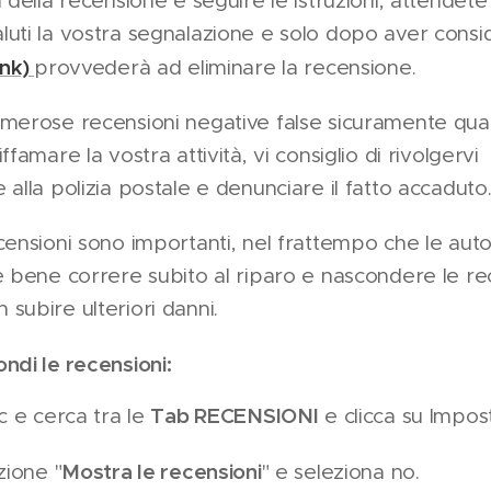
a della recensione e seguire le istruzioni, attendete
uti la vostra segnalazione e solo dopo aver consi
ink)
provvederà ad eliminare la recensione.
umerose recensioni negative false sicuramente qua
ffamare la vostra attività, vi consiglio di rivolgervi
 alla polizia postale e denunciare il fatto accaduto
censioni sono importanti, nel frattempo che le autor
è bene correre subito al riparo e nascondere le rec
subire ulteriori danni.
ndi le recensioni:
Tab RECENSIONI
pc e cerca tra le
e clicca su Impost
Mostra le recensioni
zione "
" e seleziona no.