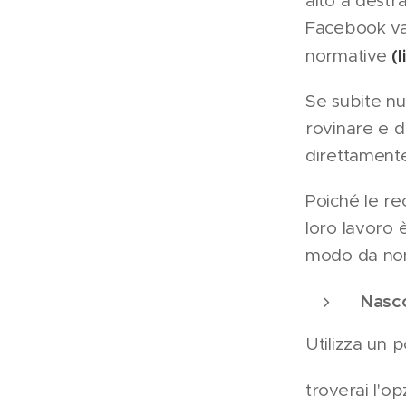
alto a destr
Facebook val
(l
normative
Se subite n
rovinare e di
direttamente
Poiché le re
loro lavoro 
modo da non 
Nasco
Utilizza un 
troverai l'op