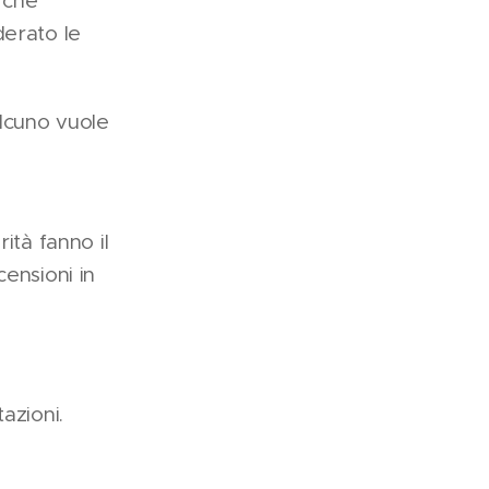
 che
derato le
lcuno vuole
.
ità fanno il
ensioni in
azioni.