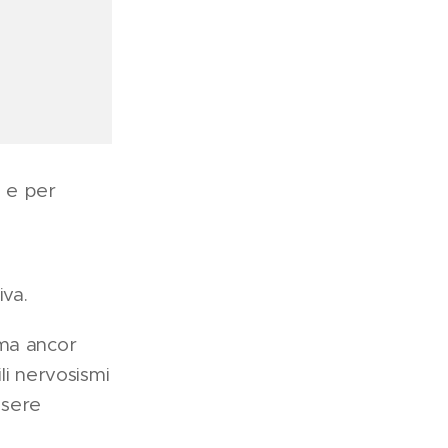
 e per
iva.
 ma ancor
li nervosismi
ssere