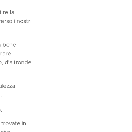
ire la
erso i nostri
à bene
trare
o, d'altronde
ilezza
.
.
 trovate in