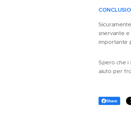
CONCLUSI
Sicuramente 
snervante e 
importante 
Spero che i 
aiuto per fr
Share