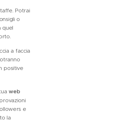
affe. Potrai
onsigli o
n quel
orto.
cia a faccia
 potranno
n positive
web
 tua
pprovazioni
followers e
to la