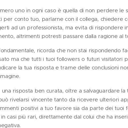
mero uno in ogni caso è quella di non perdere le st
i per conto tuo, parlarne con il collega, chiedere c
gerti ad un professionista, ma evita di rispondere i
nto, altrimenti potresti passare dalla ragione al t
ondamentale, ricorda che non stai rispondendo fac
sato ma che tutti i tuoi followers o futuri visitatori
dicare la tua risposta e trarne delle conclusioni no
immagine.
una risposta ben curata, oltre a salvaguardare la
 può rivelarsi vincente tanto da ricevere ulteriori a
ommenti positivi a tuo favore sia da parte dei tuoi 
in casi più rari, direttamente dal colui che ha inseri
egativa.