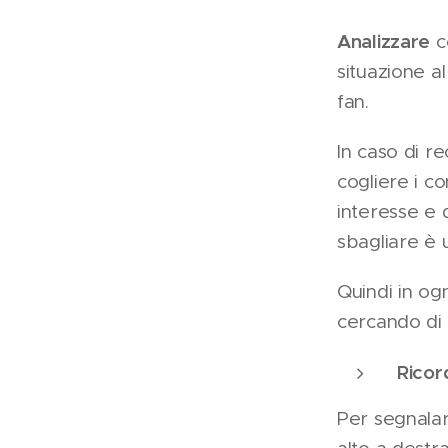
Analizzare
co
situazione al
fan.
In caso di r
cogliere i co
interesse e 
sbagliare è
Quindi in og
cercando di 
Ricor
Per segnalar