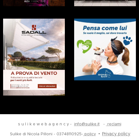
s u l i k e w e b a g e n c y -
info@sulike.it
-
reclami
Privacy policy
Sulike di Nicola Pilloni -
03748110925-
policy